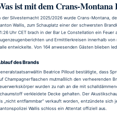
Was ist mit dem Crans-Montana 
n der Silvesternacht 2025/2026 wurde Crans-Montana, de
anton Wallis, zum Schauplatz einer der schwersten Bran
1:26 Uhr CET brach in der Bar Le Constellation ein Feuer a
ugenzeugenberichten und Ermittlerkreisen innerhalb von 
alle entwickelte. Von 164 anwesenden Gästen blieben ledi
blauf des Brands
eneralstaatsanwältin Beatrice Pilloud bestätigte, dass 
uf Champagnerflaschen mutmaßlich den verheerenden Br
euerwerkskörper wurden zu nah an die mit schalldämm
chaumstoff verkleidete Decke gehalten. Der Akustikschau
ls „nicht entflammbar” verkauft worden, entzündete sich 
antonspolizei Wallis schloss ein Attentat offiziell aus.