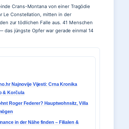
inde Crans-Montana von einer Tragödie
ar Le Constellation, mitten in der
nden zur tödlichen Falle aus. 41 Menschen
 — das jüngste Opfer war gerade einmal 14
no.hr Najnovije Vijesti: Crna Kronika
b & Korčula
hnt Roger Federer? Hauptwohnsitz, Villa
mögen
nance in der Nähe finden – Filialen &