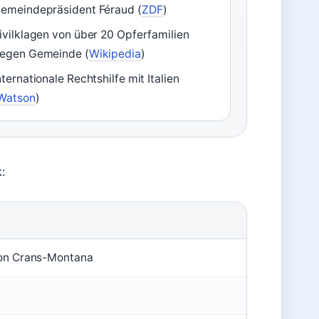
emeindepräsident Féraud (
ZDF
)
ivilklagen von über 20 Opferfamilien
egen Gemeinde (
Wikipedia
)
nternationale Rechtshilfe mit Italien
Watson
)
k:
on Crans-Montana