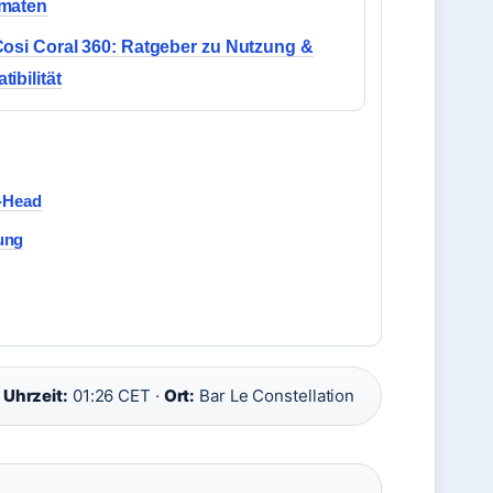
maten
osi Coral 360: Ratgeber zu Nutzung &
ibilität
o-Head
ung
·
Uhrzeit:
01:26 CET ·
Ort:
Bar Le Constellation