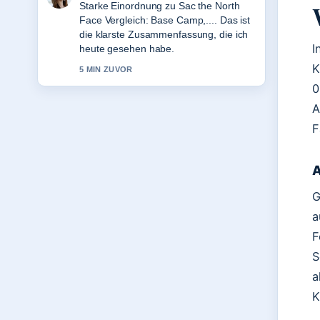
Verfolge LEGO Herr der Ringe: Alle
Sets, Werte... genau – schaetze den
ausgewogenen Ton hier.
I
7 MIN ZUVOR
K
0
A
F
A
G
a
F
S
a
K