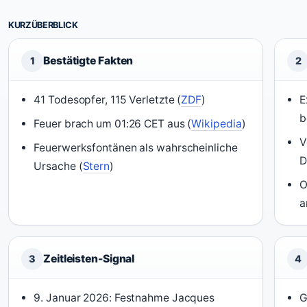
KURZÜBERBLICK
Bestätigte Fakten
1
2
41 Todesopfer, 115 Verletzte (
ZDF
)
E
b
Feuer brach um 01:26 CET aus (
Wikipedia
)
V
Feuerwerksfontänen als wahrscheinliche
D
Ursache (
Stern
)
O
a
Zeitleisten-Signal
3
4
9. Januar 2026: Festnahme Jacques
G