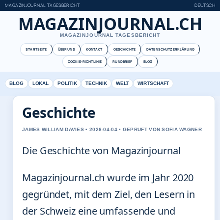
MAGAZINJOURNAL TAGESBERICHT
DEUTSCH
MAGAZINJOURNAL.CH
MAGAZINJOURNAL TAGESBERICHT
STARTSEITE
ÜBER UNS
KONTAKT
GESCHICHTE
DATENSCHUTZERKLÄRUNG
COOKIE-RICHTLINIE
RUNDBRIEF
BLOG
BLOG
LOKAL
POLITIK
TECHNIK
WELT
WIRTSCHAFT
Geschichte
JAMES WILLIAM DAVIES • 2026-04-04 • GEPRUFT VON SOFIA WAGNER
Die Geschichte von Magazinjournal
Magazinjournal.ch wurde im Jahr 2020
gegründet, mit dem Ziel, den Lesern in
der Schweiz eine umfassende und