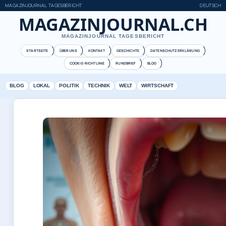
MAGAZINJOURNAL TAGESBERICHT
DEUTSCH
MAGAZINJOURNAL.CH
MAGAZINJOURNAL TAGESBERICHT
STARTSEITE
ÜBER UNS
KONTAKT
GESCHICHTE
DATENSCHUTZERKLÄRUNG
COOKIE-RICHTLINIE
RUNDBRIEF
BLOG
BLOG
LOKAL
POLITIK
TECHNIK
WELT
WIRTSCHAFT