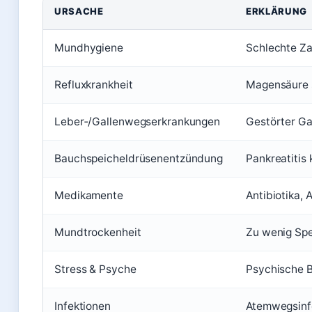
URSACHE
ERKLÄRUNG
Mundhygiene
Schlechte Za
Refluxkrankheit
Magensäure s
Leber‑/Gallenwegserkrankungen
Gestörter Ga
Bauchspeicheldrüsenentzündung
Pankreatitis
Medikamente
Antibiotika,
Mundtrockenheit
Zu wenig Spe
Stress & Psyche
Psychische B
Infektionen
Atemwegsinf