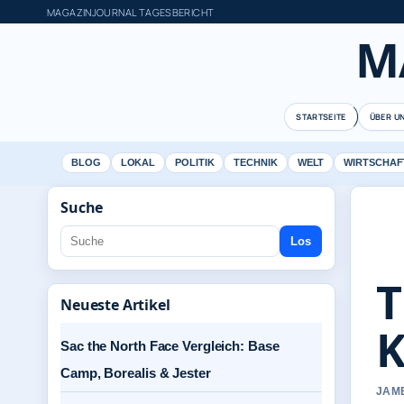
MAGAZINJOURNAL TAGESBERICHT
M
STARTSEITE
ÜBER U
BLOG
LOKAL
POLITIK
TECHNIK
WELT
WIRTSCHAF
Suche
Los
T
Neueste Artikel
K
Sac the North Face Vergleich: Base
Camp, Borealis & Jester
JAME