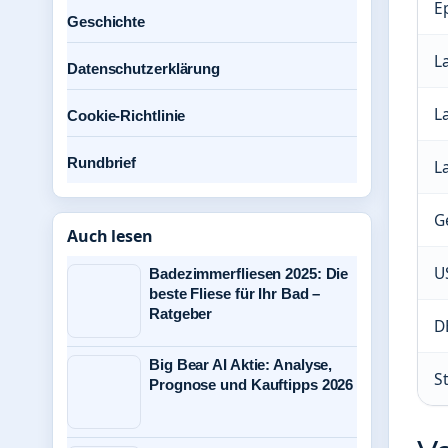
E
Geschichte
L
Datenschutzerklärung
L
Cookie-Richtlinie
Rundbrief
L
G
Auch lesen
U
Badezimmerfliesen 2025: Die
beste Fliese für Ihr Bad –
Ratgeber
D
Big Bear AI Aktie: Analyse,
St
Prognose und Kauftipps 2026