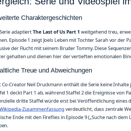
rgleich: Serie und Videospiel im
eiterte Charaktergeschichten
Serie adaptiert
The Last of Us Part 1
weitgehend treu, erwei
en. Episode 1 zeigt Joels Leben mit Tochter Sarah vor der Pa
usive der Flucht mit seinem Bruder Tommy. Diese Sequenzen 
zer gehalten und dienen hier der vertieften emotionalen Bi
altliche Treue und Abweichungen
 Co-Creator Neil Druckmann enthält die Serie keine Inhalte j
fel 1 deckt Part 1 ab, während Staffel 2 die Ereignisse von Pa
nzielle dritte Staffel würde erst bei Veröffentlichung eines d
Wikipedia-Zusammenfassung
verdeutlicht, dass zentrale 
ische Ende mit den Fireflies in Episode 9 („Suche nach dem L
ben.