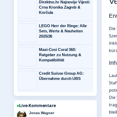
Ve
Direktno.hr Najnovije Vijesti:
Crna Kronika Zagreb &
Korčula
Erw
LEGO Herr der Ringe: Alle
Die 
Sets, Werte & Neuheiten
Szen
2025/26
inkl
Maxi-Cosi Coral 360:
kür
Ratgeber zu Nutzung &
Kompatibilität
Inh
Credit Suisse Group AG:
Laut
Übernahme durch UBS
Staf
pote
Die
trag
Live-Kommentare
blei
Lena Schmidt