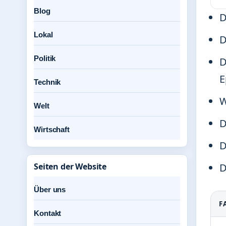
Blog
D
Lokal
D
Politik
D
E
Technik
W
Welt
D
Wirtschaft
D
D
Seiten der Website
Über uns
F
Kontakt