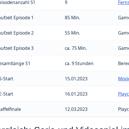
pisodenanzahl S1
9
Fern
aufzeit Episode 1
85 Min.
Gam
aufzeit Episode 2
55 Min.
Gam
aufzeit Episode 3
ca. 75 Min.
Gam
esamtlänge S1
ca. 9 Stunden
Bere
S-Start
15.01.2023
Movie
E-Start
16.01.2023
Playc
affelfinale
12.03.2023
Playc