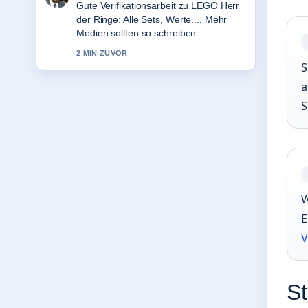
Starke Einordnung zu Alpiner Skisport
bei Olympia 2026: Fakten. Das ist die
klarste Zusammenfassung, die ich
heute gesehen habe.
S
4 MIN ZUVOR
a
S
W
E
V
St