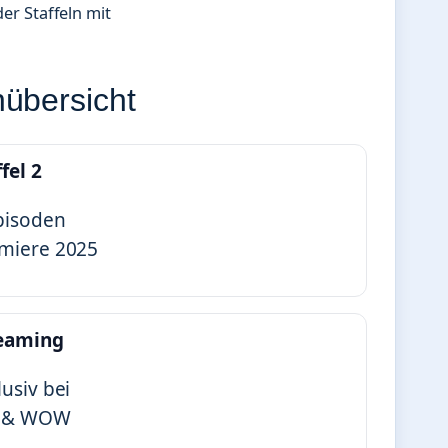
der Staffeln mit
nübersicht
fel 2
pisoden
miere 2025
eaming
lusiv bei
y & WOW