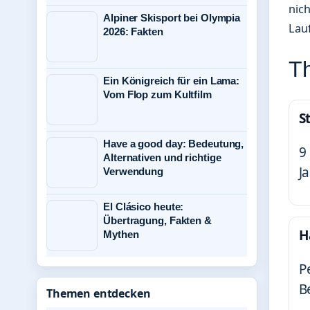
nich
Alpiner Skisport bei Olympia
Lau
2026: Fakten
Th
Ein Königreich für ein Lama:
Vom Flop zum Kultfilm
S
Have a good day: Bedeutung,
9
Alternativen und richtige
J
Verwendung
El Clásico heute:
Übertragung, Fakten &
H
Mythen
P
B
Themen entdecken