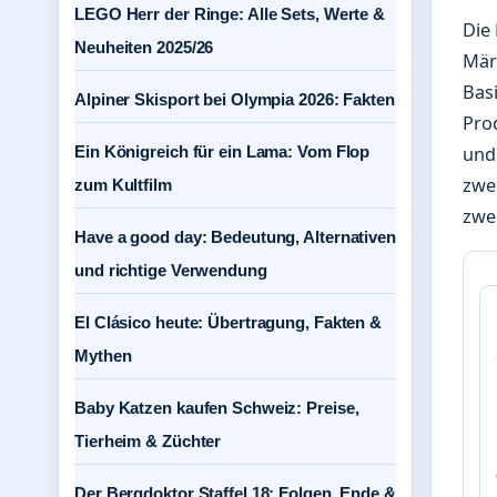
LEGO Herr der Ringe: Alle Sets, Werte &
Die
Neuheiten 2025/26
März
Bas
Alpiner Skisport bei Olympia 2026: Fakten
Pro
Ein Königreich für ein Lama: Vom Flop
und 
zwei
zum Kultfilm
zwei
Have a good day: Bedeutung, Alternativen
und richtige Verwendung
El Clásico heute: Übertragung, Fakten &
Mythen
Baby Katzen kaufen Schweiz: Preise,
Tierheim & Züchter
Der Bergdoktor Staffel 18: Folgen, Ende &