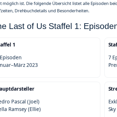
t möglich ist. Die folgende Übersicht listet alle Episoden bei
fzeiten, Drehbuchdetails und Besonderheiten.
e Last of Us Staffel 1: Episode
taffel 1
Staf
 Episoden
7 E
anuar–März 2023
Pre
auptdarsteller
Str
edro Pascal (Joel)
Exk
ella Ramsey (Ellie)
Sk