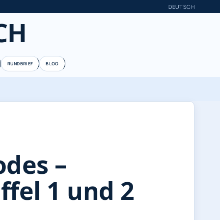
DEUTSCH
CH
RUNDBRIEF
BLOG
odes –
ffel 1 und 2