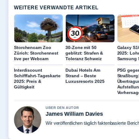
WEITERE VERWANDTE ARTIKEL
Storchencam Zoo
30-Zone mit 50
Galaxy S1
Zürich: Storchennest
geblitzt: Strafen &
2025: Loh
live per Webcam
Toleranz Schweiz
Samsung 
Interdiscount
Dubai Hotels Am
PSG gege
Schifffahrt-Tageskarte
Strand – Beste
Straßburg
2025: Preis &
Luxusresorts 2025
Übertragu
Gültigkeit
Aufstellu
Vorhersag
UBER DEN AUTOR
James William Davies
Wir veröffentlichen täglich faktenbasierte Beric