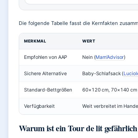
Die folgende Tabelle fasst die Kernfakten zusam
MERKMAL
WERT
Empfohlen von AAP
Nein (
Mam’Advisor
)
Sichere Alternative
Baby-Schlafsack (
Luciol
Standard-Bettgrößen
60×120 cm, 70×140 cm (T
Verfügbarkeit
Weit verbreitet im Handel
Warum ist ein Tour de lit gefährlic