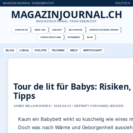
MAGAZINJOURNAL TAGESBERICHT
DEUTSCH
MAGAZINJOURNAL.CH
MAGAZINJOURNAL TAGESBERICHT
STARTSEITE
ÜBER UNS
KONTAKT
GESCHICHTE
DATENSCHUTZERKLÄRUNG
COOKIE-RICHTLINIE
RUNDBRIEF
BLOG
BLOG
LOKAL
POLITIK
TECHNIK
WELT
WIRTSCHAFT
Tour de lit für Babys: Risiken
Tipps
JAMES WILLIAM DAVIES • 2026-06-10 • GEPRUFT VON DANIEL BECKER
Kaum ein Babybett wirkt so kuschelig wie eines 
Doch was nach Wärme und Geborgenheit aussieht,