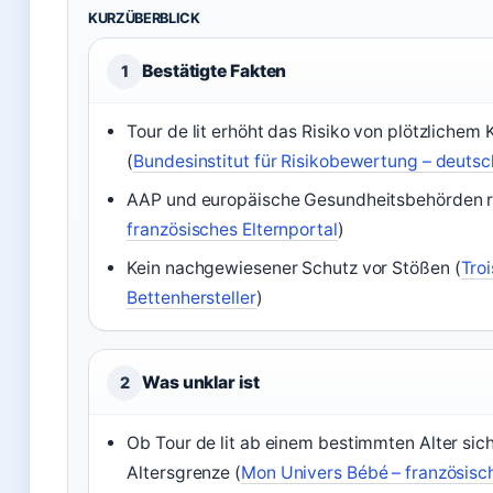
KURZÜBERBLICK
Bestätigte Fakten
1
Tour de lit erhöht das Risiko von plötzlichem
(
Bundesinstitut für Risikobewertung – deut
AAP und europäische Gesundheitsbehörden r
französisches Elternportal
)
Kein nachgewiesener Schutz vor Stößen (
Troi
Bettenhersteller
)
Was unklar ist
2
Ob Tour de lit ab einem bestimmten Alter siche
Altersgrenze (
Mon Univers Bébé – französisc