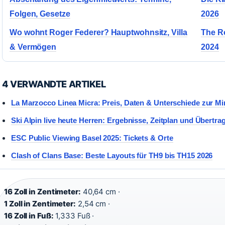
Folgen, Gesetze
2026
Wo wohnt Roger Federer? Hauptwohnsitz, Villa
The Ro
& Vermögen
2024
4 VERWANDTE ARTIKEL
La Marzocco Linea Micra: Preis, Daten & Unterschiede zur Mi
Ski Alpin live heute Herren: Ergebnisse, Zeitplan und Übertr
ESC Public Viewing Basel 2025: Tickets & Orte
Clash of Clans Base: Beste Layouts für TH9 bis TH15 2026
16 Zoll in Zentimeter:
40,64 cm ·
1 Zoll in Zentimeter:
2,54 cm ·
16 Zoll in Fuß:
1,333 Fuß ·