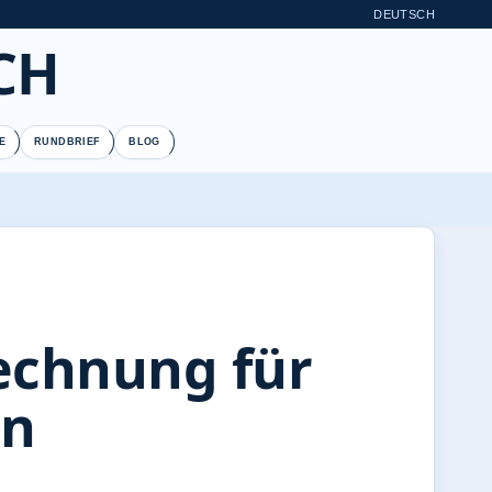
DEUTSCH
CH
E
RUNDBRIEF
BLOG
rechnung für
en