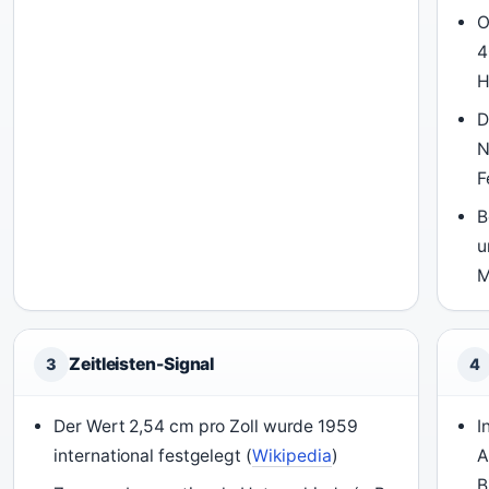
O
4
H
D
N
F
B
u
M
Zeitleisten-Signal
3
4
Der Wert 2,54 cm pro Zoll wurde 1959
I
international festgelegt (
Wikipedia
)
A
B