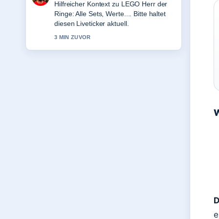
Die Berichterstattung zu Alpiner
Skisport bei Olympia 2026: Fakten wirkt
solide und sehr gut nachvollziehbar.
5 MIN ZUVOR
W
D
e