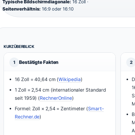
Typische Bildschirmdiagonale:
16 Zoll ·
Seitenverhältnis:
16:9 oder 16:10
KURZÜBERBLICK
Bestätigte Fakten
1
2
16 Zoll = 40,64 cm (
Wikipedia
)
D
1
1 Zoll = 2,54 cm (internationaler Standard
S
seit 1959) (
RechnerOnline
)
M
Formel: Zoll × 2,54 = Zentimeter (
Smart-
B
Rechner.de
)
M
A