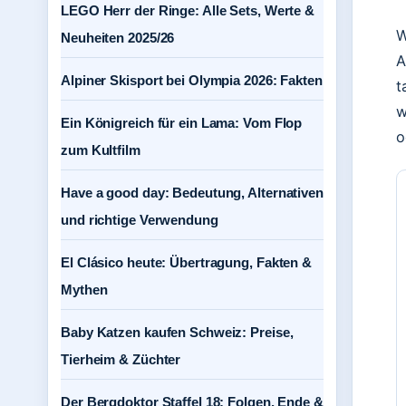
LEGO Herr der Ringe: Alle Sets, Werte &
W
Neuheiten 2025/26
A
Alpiner Skisport bei Olympia 2026: Fakten
t
w
Ein Königreich für ein Lama: Vom Flop
o
zum Kultfilm
Have a good day: Bedeutung, Alternativen
und richtige Verwendung
El Clásico heute: Übertragung, Fakten &
Mythen
Baby Katzen kaufen Schweiz: Preise,
Tierheim & Züchter
Der Bergdoktor Staffel 18: Folgen, Ende &