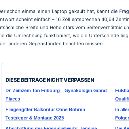
er schon einmal einen Laptop gekauft hat, kennt die Frage
ntwort scheint einfach – 16 Zoll entsprechen 40,64 Zentim
atsächliche Breite und Höhe stark vom Seitenverhältnis u
ie die Umrechnung funktioniert, wo die Unterschiede lieg
der anderen Gegenständen beachten müssen.
DIESE BEITRAGE NICHT VERPASSEN
Dr. Zemzem Tan Fribourg – Gynäkologin Grand-
Fußbal
Places
Qualif
Fliegengitter Balkontür Ohne Bohren –
In all
Testsieger & Montage 2025
Folge
Abschaffung des Eigenmietwerts: Termine,
Die Ki